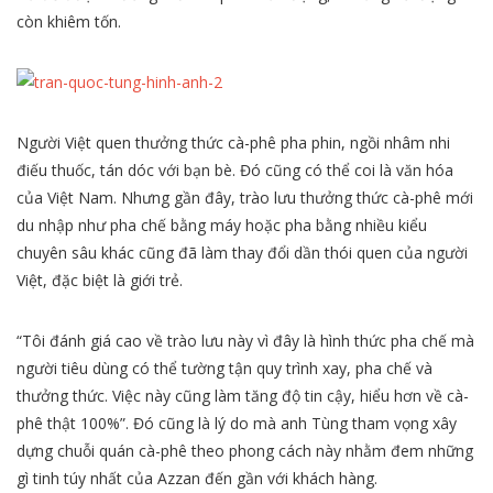
còn khiêm tốn.
Người Việt quen thưởng thức cà-phê pha phin, ngồi nhâm nhi
điếu thuốc, tán dóc với bạn bè. Đó cũng có thể coi là văn hóa
của Việt Nam. Nhưng gần đây, trào lưu thưởng thức cà-phê mới
du nhập như pha chế bằng máy hoặc pha bằng nhiều kiểu
chuyên sâu khác cũng đã làm thay đổi dần thói quen của người
Việt, đặc biệt là giới trẻ.
“Tôi đánh giá cao về trào lưu này vì đây là hình thức pha chế mà
người tiêu dùng có thể tường tận quy trình xay, pha chế và
thưởng thức. Việc này cũng làm tăng độ tin cậy, hiểu hơn về cà-
phê thật 100%”. Đó cũng là lý do mà anh Tùng tham vọng xây
dựng chuỗi quán cà-phê theo phong cách này nhằm đem những
gì tinh túy nhất của Azzan đến gần với khách hàng.