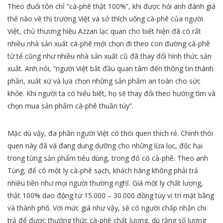
Theo đuổi tôn chỉ “cà-phê thật 100%”, khi được hỏi anh đánh giá
thế nào về thị trường Việt và sở thích uống cà-phê của người
Việt, chủ thương hiệu Azzan lạc quan cho biết hiện đã có rất
nhiều nhà sản xuất cà-phê mới chọn đi theo con đường cà-phê
tử tế cũng như nhiều nhà sản xuất cũ đã thay đổi hình thức sản
xuất. Anh nói, “người Việt bắt đầu quan tâm đến thông tin thành
phần, xuất xứ và lựa chọn những sản phẩm an toàn cho sức
khỏe. Khi người ta có hiểu biết, họ sẽ thay đổi theo hướng tìm và
chọn mua sản phẩm cà-phê thuần túy”.
Mặc dù vậy, đa phần người Việt có thói quen thích rẻ. Chính thói
quen này đã và đang dung dưỡng cho những lừa lọc, độc hại
trong từng sản phẩm tiêu dùng, trong đó có cà-phê. Theo anh
Tùng, để có một ly cà-phê sạch, khách hàng không phải trả
nhiều tiền như mọi người thường nghĩ. Giá một ly chất lượng,
thật 100% dao động từ 15.000 – 30.000 đồng tùy vị trí mặt bằng
và thành phố. Với mức giá như vậy, sẽ có người chấp nhận chi
trả để được thưởng thức cà-phê chất lượng, dù rằng số lượng