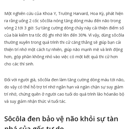
Một nghiên cứu của Khoa Y, Trường Harvard, Hoa Kỳ, phát hiện
ra rằng uống 2 cốc sôcôla nóng tăng dòng máu đến não trong
vòng 2 tới 3 giờ. Sự tăng cường dòng chảy này cải thiện điểm số
của bài kiểm tra tốc độ ghi nhớ lên đến 30%. Vì vậy, dùng sôcôla
thường xuyên trong quá trình thi cử căng thẳng sẽ giúp bạn cải
thiện trí nhớ một cách tự nhiên, giúp não mạnh mẽ và linh động
hơn, góp phần không nhỏ vào việc có một kết quả thi cử hơn
cho các thí sinh.
Đối với người già, sôcôla đen làm tăng cường dòng máu tới não,
do vậy có thể hỗ trợ trí nhớ ngắn hạn và ngăn chặn sự suy giảm
trí nhớ, chứng quên ở người cao tuổi do quá trình lão hóanão bộ
và suy giảm nhận thức vì tuổi tác.
Sôcôla đen bảo vệ não khỏi sự tàn
phá của gốc tự do