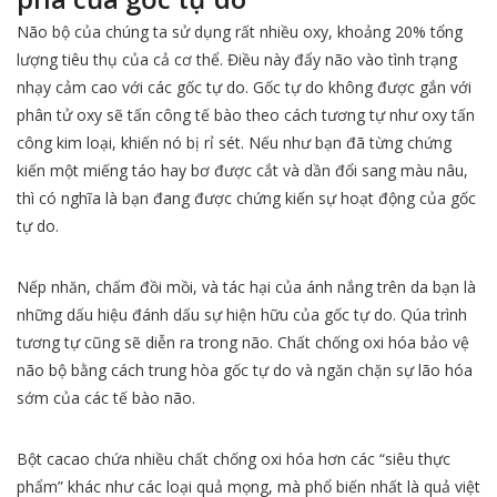
Não bộ của chúng ta sử dụng rất nhiều oxy, khoảng 20% tổng
lượng tiêu thụ của cả cơ thể. Điều này đẩy não vào tình trạng
nhạy cảm cao với các gốc tự do. Gốc tự do không được gắn với
phân tử oxy sẽ tấn công tế bào theo cách tương tự như oxy tấn
công kim loại, khiến nó bị rỉ sét. Nếu như bạn đã từng chứng
kiến một miếng táo hay bơ được cắt và dần đổi sang màu nâu,
thì có nghĩa là bạn đang được chứng kiến sự hoạt động của gốc
tự do.
Nếp nhăn, chấm đồi mồi, và tác hại của ánh nắng trên da bạn là
những dấu hiệu đánh dấu sự hiện hữu của gốc tự do. Qúa trình
tương tự cũng sẽ diễn ra trong não. Chất chống oxi hóa bảo vệ
não bộ bằng cách trung hòa gốc tự do và ngăn chặn sự lão hóa
sớm của các tế bào não.
Bột cacao chứa nhiều chất chống oxi hóa hơn các “siêu thực
phẩm” khác như các loại quả mọng, mà phổ biến nhất là quả việt