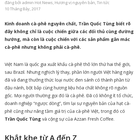
đăng bởi
admin
Hot News
,
Hương vị nguyên bản
,
Tin tức
10 Tháng Bảy, 2017
Kinh doanh cà-phê nguyên chất, Trần Quốc Tùng biết rõ
đây không chỉ là cuộc chiến giữa các đối thủ cùng đường
hướng, mà còn là cuộc chiến với các sản phẩm gắn mác
cà-phê nhưng không phải cà-phê.
Việt Nam là quốc gia xuất khẩu cà-phê thô lớn thứ hai thế giới,
sau Brazil. Nhưng nghịch lý thay, phần lớn người Việt hàng ngày
đã và đang thưởng thức loại nước đen sánh có thành phần từ
đậu nành, bột bắp cùng hương liệu hóa chất không rõ nguồn
gốc. Mọi người thường gọi đó là cà-phê. Đã có không ít tổ chức,
doanh nghiệp “ngược dòng”, tìm lại sự nguyên bản của hạt cà-
phê cũng như nâng tầm giá trị của cà-phê Việt, trong đó có
Trần Quốc Tùng
và cộng sự của Azzan Fresh Coffee.
Khắt khe từ A đến Z