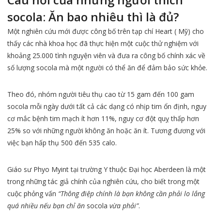
socola: Ăn bao nhiêu thì là đủ?
Một nghiên cứu mới được công bố trên tạp chí Heart ( Mỹ) cho
thấy các nhà khoa học đã thực hiện một cuộc thử nghiệm với
khoảng 25.000 tình nguyện viên và đưa ra công bố chính xác về
số lượng socola mà một người có thể ăn để đảm bảo sức khỏe.
Theo đó, nhóm người tiêu thụ cao từ 15 gam đến 100 gam
socola mỗi ngày dưới tất cả các dạng có nhịp tim ổn định, nguy
cơ mắc bệnh tim mạch ít hơn 11%, nguy cơ đột quỵ thấp hơn
25% so với những người không ăn hoặc ăn ít. Tương đương với
việc bạn hấp thụ 500 đến 535 calo.
Giáo sư Phyo Myint tại trường Y thuộc Đại học Aberdeen là một
trong những tác giả chính của nghiên cứu, cho biết trong một
cuộc phỏng vấn
“Thông điệp chính là bạn không cần phải lo lắng
quá nhiều nếu bạn chỉ ăn
socola
vừa phải”
.