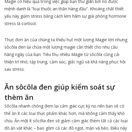
Magie có hiệu quả trong việc giúp bạn thư giãn bởi nó được
mệnh danh là “loại thuốc an thần hàng đầu”. Khoáng chất thiết
yếu này giảm stress bằng cách kìm hãm sự giải phóng hormone
stress là cortisol.
Thực đơn ăn của chúng ta thiếu hụt một lượng Magie lớn nhưng
sôcôla đen lại chứa một lượng magie cần thiết cho nhu cầu
hàng ngày của bạn. Tiêu thụ nhiều Magie từ sôcôla cũng cải
thiện trí nhớ, tập trung, cảm xúc, giấc ngủ và khả năng phục hồi
sau stress.
Ăn sôcôla đen giúp kiểm soát sự
thèm ăn
Sôcôla nhanh chóng đem lại cảm giác cực kỳ no nên bạn sẽ có
thể ăn ít các loại thực phẩm khác hơn, mà không cảm thấy khó
chịu. Ăn một ít sôcôla đen sẽ giảm cảm giác thèm tất cả các loại
đồ ăn vặt khác – bao gồm cả các đồ ngọt, mặn và béo. Điều này