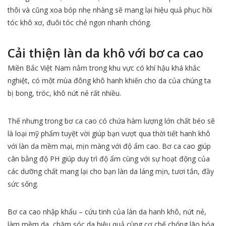
thôi và cũng xoa bóp nhẹ nhàng sẽ mang lại hiệu quả phục hồi
tóc khô xơ, đuôi tóc chẻ ngọn nhanh chóng.
Cải thiện làn da khô với bơ ca cao
Miền Bắc Việt Nam nằm trong khu vực có khí hậu khá khắc
nghiệt, có một mùa đông khô hanh khiến cho da của chúng ta
bị bong, tróc, khô nứt nẻ rất nhiều.
Thế nhưng trong bơ ca cao có chứa hàm lượng lớn chất béo sẽ
là loại mỹ phẩm tuyệt vời giúp bạn vượt qua thời tiết hanh khô
với làn da mềm mại, mịn màng với độ ẩm cao. Bơ ca cao giúp
cân bằng độ PH giúp duy trì độ ẩm cùng với sự hoạt động của
các dưỡng chất mang lại cho bạn làn da láng mịn, tươi tắn, đầy
sức sống.
Bơ ca cao nhập khẩu – cứu tinh của làn da hanh khô, nứt nẻ,
làm mềm da, chăm sóc da hiệu quả cùng cơ chế chống lão hóa