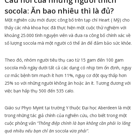
socola: Ăn bao nhiêu thì là đủ?
Một nghiên cứu mới được công bố trên tạp chí Heart ( Mỹ) cho
thấy các nhà khoa học đã thực hiện một cuộc thử nghiệm với
khoảng 25.000 tình nguyện viên và đưa ra công bố chính xác về
số lượng socola mà một người có thể ăn để đảm bảo sức khỏe.
Theo đó, nhóm người tiêu thụ cao từ 15 gam đến 100 gam
socola mỗi ngày dưới tất cả các dạng có nhịp tim ổn định, nguy
cơ mắc bệnh tim mạch ít hơn 11%, nguy cơ đột quỵ thấp hơn
25% so với những người không ăn hoặc ăn ít. Tương đương với
việc bạn hấp thụ 500 đến 535 calo.
Giáo sư Phyo Myint tại trường Y thuộc Đại học Aberdeen là một
trong những tác giả chính của nghiên cứu, cho biết trong một
cuộc phỏng vấn
“Thông điệp chính là bạn không cần phải lo lắng
quá nhiều nếu bạn chỉ ăn
socola
vừa phải”
.