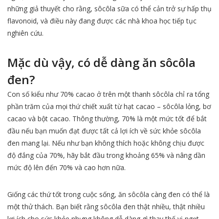
những giả thuyết cho rằng, sôcôla sữa có thể cản trở sự hấp thụ
flavonoid, và điều này đang được các nhà khoa học tiếp tục
nghiên cứu.
Mặc dù vậy, có dễ dàng ăn sôcôla
đen?
Con số kiểu như 70% cacao ở trên một thanh sôcôla chỉ ra tổng
phần trăm của mọi thứ chiết xuất từ hạt cacao – sôcôla lỏng, bơ
cacao và bột cacao. Thông thường, 70% là một mức tốt để bắt
đầu nếu bạn muốn đạt được tất cả lợi ích về sức khỏe sôcôla
đen mang lại. Nếu như bạn không thích hoặc không chịu được
độ đắng của 70%, hãy bắt đầu trong khoảng 65% và nâng dần
mức độ lên đến 70% và cao hơn nữa.
Giống các thứ tốt trong cuộc sống, ăn sôcôla càng đen có thể là
một thử thách. Bạn biết rằng sôcôla đen thật nhiều, thật nhiều
lợi ích cho sức khỏe nhưng không dễ dàng gì thay thế vị ngọt