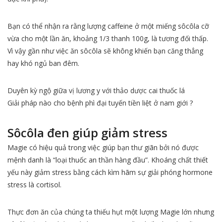
Bạn có thể nhận ra rằng lượng caffeine ở một miếng sôcôla cỡ
vừa cho một lần ăn, khoảng 1/3 thanh 100g, là tương đối thấp.
Vì vậy gần như việc ăn sôcôla sẽ không khiến bạn căng thẳng
hay khó ngủ ban đêm.
Duyên kỳ ngộ giữa vị lương y với thảo dược cai thuốc lá
Giải pháp nào cho bệnh phì đại tuyến tiền liệt ở nam giới ?
Sôcôla đen giúp giảm stress
Magie có hiệu quả trong việc giúp bạn thư giãn bởi nó được
mệnh danh là “loại thuốc an thần hàng đầu”. Khoáng chất thiết
yếu này giảm stress bằng cách kìm hãm sự giải phóng hormone
stress là cortisol.
Thực đơn ăn của chúng ta thiếu hụt một lượng Magie lớn nhưng