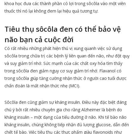
khoa học đưa các thành phần có lợi trong sôcôla vào một viên
thuốc thì nó lại không đem lại hiệu quả tương tự.
Tiêu thụ sôcôla đen có thể bảo vệ
não bạn cả cuộc đời
Có rất nhiều những phát hiện thú vị xung quanh việc sử dụng
sôcôla trong chữa trị các bệnh lý liên quan đến não, như đột quỵ
và suy giảm trí nhớ. Sức mạnh của các chất oxy hóa tìm thấy
trong sôcôla đen giảm nguy cơ suy giảm trí nhớ. Flavanol có
trong sôcôla giúp tăng cường nhận thức ở người cao tuổi được
chẩn đoán là mất nhận thức nhẹ (MCI).
Sôcôla đen cũng giảm sự kháng insulin. Điều này đặc biệt đáng
chú ý bởi rất nhiều chuyên gia cho rằng Alzheimer là bệnh do
kháng insulin – một dạng của tiểu đường ở não. Khi tế bào não
kháng insulin, chúng không tiếp nhận đủ lượng glucose, dẫn đến
chết tế bào. Việc tiêu thụ các thực phẩm giàu flavonoids như