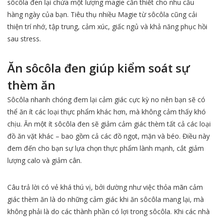
sôcôla đen lại chứa một lượng magie cần thiết cho nhu cầu
hàng ngày của bạn. Tiêu thụ nhiều Magie từ sôcôla cũng cải
thiện trí nhớ, tập trung, cảm xúc, giấc ngủ và khả năng phục hồi
sau stress.
Ăn sôcôla đen giúp kiểm soát sự
thèm ăn
Sôcôla nhanh chóng đem lại cảm giác cực kỳ no nên bạn sẽ có
thể ăn ít các loại thực phẩm khác hơn, mà không cảm thấy khó
chịu. Ăn một ít sôcôla đen sẽ giảm cảm giác thèm tất cả các loại
đồ ăn vặt khác – bao gồm cả các đồ ngọt, mặn và béo. Điều này
đem đến cho bạn sự lựa chọn thực phẩm lành mạnh, cắt giảm
lượng calo và giảm cân.
Câu trả lời có vẻ khá thú vị, bởi dường như việc thỏa mãn cảm
giác thèm ăn là do những cảm giác khi ăn sôcôla mang lại, mà
không phải là do các thành phần có lợi trong sôcôla. Khi các nhà