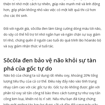
thiện trí nhớ một cách tự nhiên, giúp não mạnh mẽ và linh động
hơn, góp phần không nhỏ vào việc có một kết quả thi cử hơn
cho các thí sinh.
Đối với người già, sôcôla đen làm tăng cường dòng máu tới não,
do vậy có thể hỗ trợ trí nhớ ngắn hạn và ngăn chặn sự suy giảm
trí nhớ, chứng quên ở người cao tuổi do quá trình lão hóanão bộ
và suy giảm nhận thức vì tuổi tác.
Sôcôla đen bảo vệ não khỏi sự tàn
phá của gốc tự do
Não bộ của chúng ta sử dụng rất nhiều oxy, khoảng 20% tổng
lượng tiêu thụ của cả cơ thể. Điều này đẩy não vào tình trạng
nhạy cảm cao với các gốc tự do. Gốc tự do không được gắn với
phân tử oxy sẽ tấn công tế bào theo cách tương tự như oxy tấn
công kim loại, khiến nó bị rỉ sét. Nếu như bạn đã từng chứng
kiến một miếng táo hay bơ được cắt và dần đổi sang màu nâu,