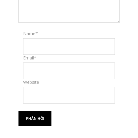
Name*
Email*
Website