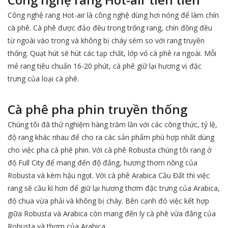
Công nghệ rang Hot-air là công nghệ dùng hơi nóng để làm chín
cà phê. Cà phê được đảo đều trong trống rang, chín đồng đều
từ ngoài vào trong và không bị cháy sém so với rang truyền
thống. Quạt hút sẽ hút các tạp chất, lớp vỏ cà phê ra ngoài. Mỗi
mẻ rang tiêu chuẩn 16-20 phút, cà phê giữ lại hương vị đặc
trưng của loại cà phê.
Cà phê pha phin truyền thống
Chúng tôi đã thử nghiệm hàng trăm lần với các công thức, tỷ lệ,
độ rang khác nhau để cho ra các sản phẩm phù hợp nhất dùng
cho việc pha cà phê phin. Với cà phê Robusta chúng tôi rang ở
độ Full City để mang đến độ đắng, hương thơm nồng của
Robusta và kèm hậu ngọt. Với cà phê Arabica Cầu Đất thì việc
rang sẽ cầu kì hơn để giữ lại hương thơm đặc trưng của Arabica,
độ chua vừa phải và không bị cháy. Bên cạnh đó việc kết hợp
giữa Robusta và Arabica còn mang đến ly cà phê vừa đắng của
Robusta và thơm của Arabica.