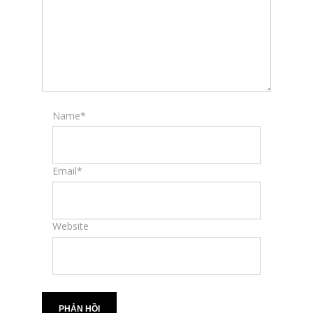
Name*
Email*
Website