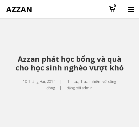
0
AZZAN
Azzan phát học bổng và quà
cho học sinh nghèo vượt khó
10 Tháng Hai, 2014
|
Tin tức
,
Trách nhiệm với cộng
đồng
|
đăng bởi
admin