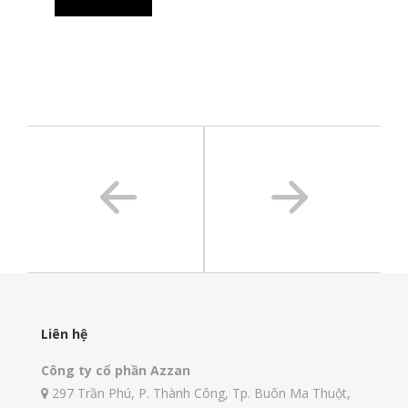
Liên hệ
Công ty cổ phần Azzan
297 Trần Phú, P. Thành Công, Tp. Buôn Ma Thuột,